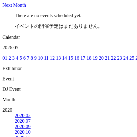
Next Month
There are no events scheduled yet.
イベントの開催予定はまだありません。
Calendar
2026.05
01
2
3
4
5
6
7
8
9
10
11
12
13
14
15
16
17
18
19
20
21
22
23
24
25
Exhibition
Event
DJ Event
Month
2020
2020.02
2020.07
2020.09
2020.10